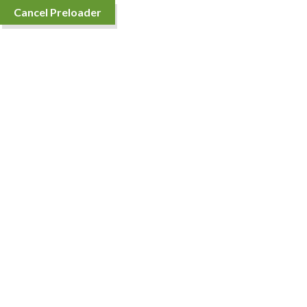
Cancel Preloader
Teléfono:
099 082 6474
Productos
Inicio
Cereza
Cereza