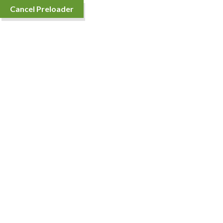
Cancel Preloader
Teléfono:
099 082 6474
Productos
Inicio
Nectarín
Nectarín